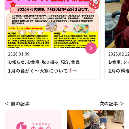
keyboard_arrow_right
2026.01.09
2026.02.1
お知らせ, お食事, 取り組み, 紹介, 食品
お食事, ク
1月の食がく～大寒について
～
2月の料
＜ 前の記事
次の記事 ＞