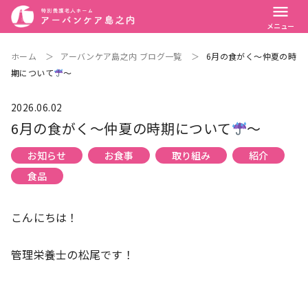
menu
メニュー
ホーム
＞
アーバンケア島之内 ブログ一覧
＞
6月の食がく～仲夏の時
期について
～
2026.06.02
6月の食がく～仲夏の時期について
～
お知らせ
お食事
取り組み
紹介
食品
こんにちは！
管理栄養士の松尾です！