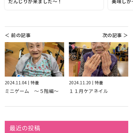
だんじりが来ました〜！
美味しか
＜ 前の記事
次の記事 ＞
2024.11.04 | 特養
2024.11.20 | 特養
ミニゲーム ～５階編～
１１月ケアネイル
最近の投稿