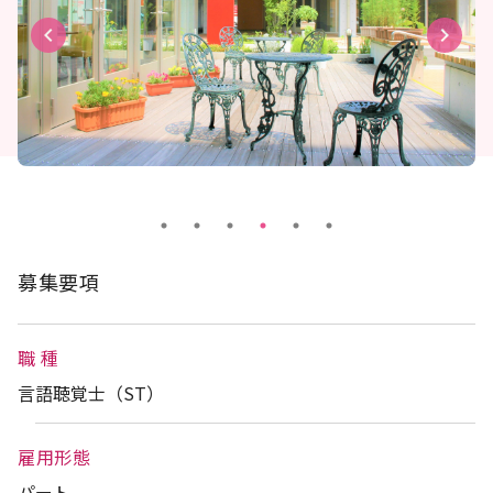
keyboard_arrow_left
keyboard_arrow_right
募集要項
職 種
言語聴覚士（ST）
雇用形態
パート