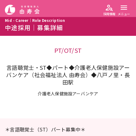
person_search
menu
採用情報
メニュー
Mid - Career｜Role Description
中途採用｜募集詳細
PT/OT/ST
言語聴覚士・ST◆パート◆介護老人保健施設アー
バンケア（社会福祉法人 由寿会）◆八戸ノ里・長
田駅
介護老人保健施設アーバンケア
＊言語聴覚士（ST）パート募集中＊