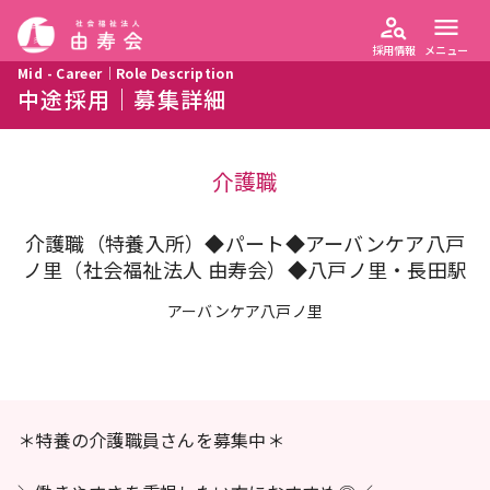
person_search
menu
採用情報
メニュー
Mid - Career｜Role Description
中途採用｜募集詳細
介護職
介護職（特養入所）◆パート◆アーバンケア八戸
ノ里（社会福祉法人 由寿会）◆八戸ノ里・長田駅
アーバンケア八戸ノ里
＊特養の介護職員さんを募集中＊