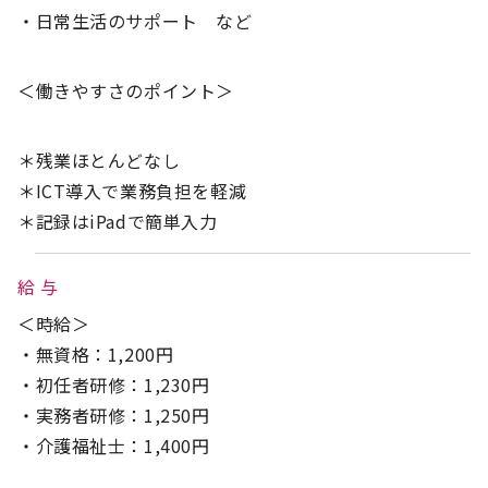
・日常生活のサポート など
＜働きやすさのポイント＞
＊残業ほとんどなし
＊ICT導入で業務負担を軽減
＊記録はiPadで簡単入力
給 与
＜時給＞
・無資格：1,200円
・初任者研修：1,230円
・実務者研修：1,250円
・介護福祉士：1,400円