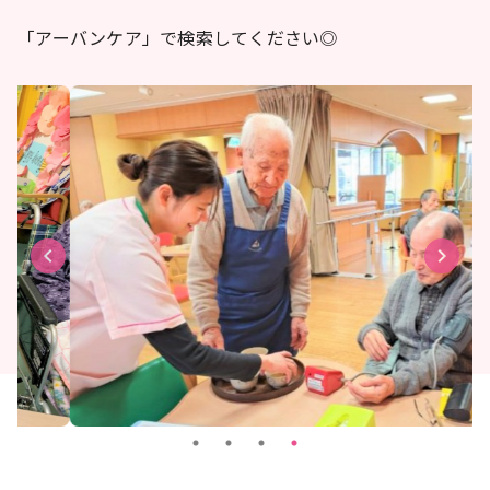
「アーバンケア」で検索してください◎
keyboard_arrow_left
keyboard_arrow_right