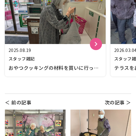
keyboard_arrow_right
2025.08.19
2026.03.0
スタッフ雑記
スタッフ
おやつクッキングの材料を買いに行って
テラスを
きました
＜ 前の記事
次の記事 ＞