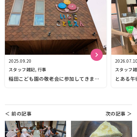
keyboard_arrow_right
2025.09.20
2026.07.1
スタッフ雑記, 行事
スタッフ
稲田こども園の敬老会に参加してきまし
とある午
た
＜ 前の記事
次の記事 ＞